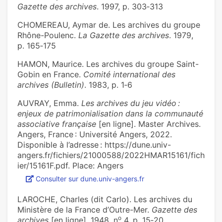
Gazette des archives
. 1997, p. 303‑313
CHOMEREAU, Aymar de. Les archives du groupe
Rhône-Poulenc.
La Gazette des archives
. 1979,
p. 165‑175
HAMON, Maurice. Les archives du groupe Saint-
Gobin en France.
Comité international des
archives (Bulletin)
. 1983, p. 1‑6
AUVRAY, Emma.
Les archives du jeu vidéo :
enjeux de patrimonialisation dans la communauté
associative française
[en ligne]. Master Archives.
Angers, France : Université Angers, 2022.
Disponible à l’adresse : https://dune.univ-
angers.fr/fichiers/21000588/2022HMAR15161/fich
ier/15161F.pdf. Place: Angers
Consulter sur dune.univ-angers.fr
LAROCHE, Charles (dit Carlo). Les archives du
Ministère de la France d’Outre-Mer.
Gazette des
o
archives
[en ligne]. 1948, n
4, p. 15‑20.