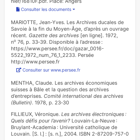
hier/16810F.pdf. Place: Angers
Consulter les documents
MARIOTTE, Jean-Yves. Les Archives ducales de
Savoie à la fin du Moyen-Âge, d’après un ouvrage
récent.
Gazette des archives
[en ligne]. 1972,
o
n
76, p. 33‑39. Disponible à l’adresse :
https://www.persee.fr/doc/gazar_0016-
5522_1972_num_76_1_2233. Persée
http://www.persee.fr
Consulter sur www.persee.fr
MENTHA, Claude. Les archives économiques
suisses à Bâle et la question des archives
d’entreprises.
Comité international des archives
(Bulletin)
. 1978, p. 23‑30
FILLIEUX, Véronique.
Les archives électroniques :
Quels défis pour l’avenir?
Louvain-La-Neuve :
Bruylant-Academia : Université catholique de
Louvain. [S. l.] : [s. n.], 2004. ISBN 2-87209-757-0