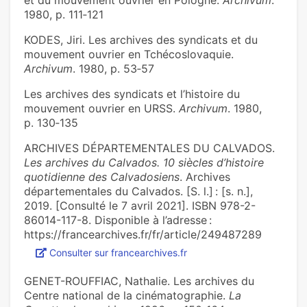
et du mouvement ouvrier en Pologne.
Archivum
.
1980, p. 111‑121
KODES, Jiri. Les archives des syndicats et du
mouvement ouvrier en Tchécoslovaquie.
Archivum
. 1980, p. 53‑57
Les archives des syndicats et l’histoire du
mouvement ouvrier en URSS.
Archivum
. 1980,
p. 130‑135
ARCHIVES DÉPARTEMENTALES DU CALVADOS.
Les archives du Calvados. 10 siècles d’histoire
quotidienne des Calvadosiens
. Archives
départementales du Calvados. [S. l.] : [s. n.],
2019. [Consulté le 7 avril 2021]. ISBN 978-2-
86014-117-8. Disponible à l’adresse :
https://francearchives.fr/fr/article/249487289
Consulter sur francearchives.fr
GENET-ROUFFIAC, Nathalie. Les archives du
Centre national de la cinématographie.
La