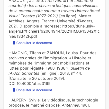
HASCOET, Juliette.
Archives, art et identité(s)
sourde(s) : les archives artistiques audiovisuelles
de la communauté sourde à travers l’International
Visual Theatre (1977-2021)
[en ligne]. Master
Archives. Angers, France : Université d’Angers,
2021. Disponible à l’adresse : https://dune.univ-
angers.fr/fichiers/92004944/2021HMAR13342/fic
hier/13342F.pdf
Consulter le document
HAMONIC, Tifenn et ZANOUN, Louisa. Pour des
archives orales de l’immigration. « Histoire et
mémoires de l’immigration : mobilisations et
luttes pour l’égalité, 1968-1988 ».
Bulletin de
o
l’AFAS. Sonorités
[en ligne]. 2018, n
44.
[Consulté le 30 octobre 2019].
DOI 10.4000/afas.3169
Consulter le document
HALPERN, Sylvie. Le vidéodisque, la technologie
propose, le marché dispose.
Antennes
. 1981,