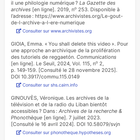
il une phi­lo­lo­gie numé­ri­que ?
La Gazette des
o
archives
[en ligne]. 2019, n
253. Disponible à
l’adresse : https://www.archivistes.org/Le-gout-
de-l-archive-a-l-ere-numerique
Consulter sur www.archivistes.org
GIOIA, Emma. « You shall delete this video ». Pour
une approche an·archivique de la prolifération
des tutoriels de reggaetón.
Communications
o
[en ligne]. Le Seuil, 2024, Vol. 115, n
2,
p. 149‑159. [Consulté le 28 novembre 2025].
DOI 10.3917/commu.115.0149
Consulter sur shs.cairn.info
GINOUVÈS, Véronique. Les archives de la
télévision et de la radio du Liban bientôt
accessibles ? Dans :
Archives de la recherche &
Phonothèque
[en ligne]. 7 juillet 2023.
[Consulté le 16 avril 2024]. DOI 10.58079/svjn
Consulter sur phonotheque.hypotheses.org