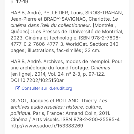
p. 12‑19
HABIB, André, PELLETIER, Louis, SIROIS-TRAHAN,
Jean-Pierre et BRADY-SAVIGNAC, Charlotte.
Le
cinéma dans l’œil du collectionneur
. [Montréal,
Québec] : Les Presses de l’Université de Montréal,
2023. Cinéma et technologie. ISBN 978-2-7606-
4777-0 2-7606-4777-3. WorldCat. Section: 340
pages ; illustrations, fac-similés ; 23 cm.
HABIB, André. Archives, modes de réemploi. Pour
une archéologie du found footage.
Cinémas
o
[en ligne]. 2014, Vol. 24, n
2‑3, p. 97‑122.
DOI 10.7202/1025150ar
Consulter sur id.erudit.org
GUYOT, Jacques et ROLLAND, Thierry.
Les
archives audiovisuelles : histoire, culture,
politique
. Paris, France : Armand Colin, 2011.
Cinéma / Arts visuels. ISBN 978-2-200-25595-4.
http://www.sudoc.fr/153388269