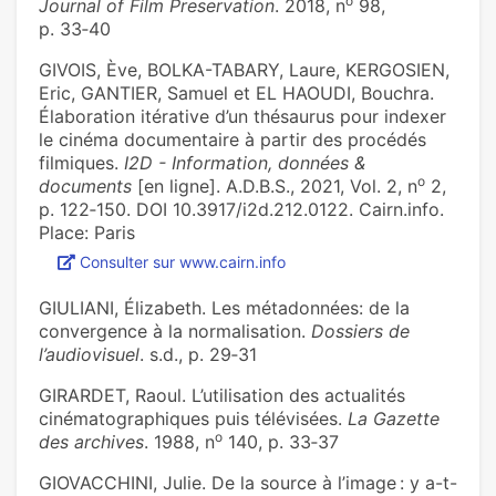
o
Journal of Film Preservation
. 2018, n
98,
p. 33‑40
GIVOIS, Ève, BOLKA-TABARY, Laure, KERGOSIEN,
Eric, GANTIER, Samuel et EL HAOUDI, Bouchra.
Élaboration itérative d’un thésaurus pour indexer
le cinéma documentaire à partir des procédés
filmiques.
I2D - Information, données &
o
documents
[en ligne]. A.D.B.S., 2021, Vol. 2, n
2,
p. 122‑150. DOI 10.3917/i2d.212.0122. Cairn.info.
Place: Paris
Consulter sur www.cairn.info
GIULIANI, Élizabeth. Les métadonnées: de la
convergence à la normalisation.
Dossiers de
l’audiovisuel
. s.d., p. 29‑31
GIRARDET, Raoul. L’utilisation des actualités
cinématographiques puis télévisées.
La Gazette
o
des archives
. 1988, n
140, p. 33‑37
GIOVACCHINI, Julie. De la source à l’image : y a-t-