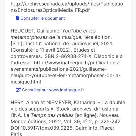
http://archivescanada.ca/uploads/files/Publicatio
ns/EnclosuresOpticalMedia_FR.pdf
Consulter le document
HEUGUET, Guillaume.
YouTube et les
metamorphoses de la musique
. 1ère édition.
[S. l.] : Institut national de l’audiovisuel, 2021.
[Consulté le 11 avril 2022]. Études et
controverses. ISBN 2-86938-274-X. Disponible à
l’adresse : http://www.inatheque.fr/publications-
evenements/publications-2021/guillaume-
heuguet-youtube-et-les-metamorphoses-de-la-
musique.html
Consulter sur www.inatheque.fr
HERY, Alann et NIEMEYER, Katharina. « La double
vie des supports ». Stock, archives, diffusion à
l’INA.
Le Temps des médias
[en ligne]. Nouveau
o
Monde éditions, 2022, Vol. 39, n
2, p. 225‑242.
DOI 10.3917/tdm.039.0225. Cairn.info. Place:
Paris