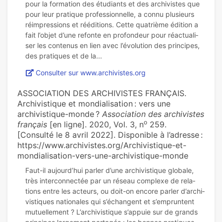
pour la for­ma­tion des étudiants et des archi­vis­tes que
pour leur pra­ti­que pro­fes­sion­nelle, a connu plu­sieurs
réim­pres­sions et réé­di­tions. Cette qua­trième édition a
fait l’objet d’une refonte en pro­fon­deur pour réac­tua­li­
ser les conte­nus en lien avec l’évolution des prin­ci­pes,
Consulter sur www.archivistes.org
ASSOCIATION DES ARCHIVISTES FRANÇAIS.
Archivistique et mondialisation : vers une
archivistique-monde ?
Association des archivistes
o
français
[en ligne]. 2020, Vol. 3, n
259.
[Consulté le 8 avril 2022]. Disponible à l’adresse :
https://www.archivistes.org/Archivistique-et-
mondialisation-vers-une-archivistique-monde
Faut-il aujourd’hui parler d’une archi­vis­ti­que glo­bale,
très inter­connec­tée par un réseau com­plexe de rela­
tions entre les acteurs, ou doit-on encore parler d’archi­
vis­ti­ques natio­na­les qui s’échangent et s’emprun­tent
mutuel­le­ment ? L’archi­vis­ti­que s’appuie sur de grands