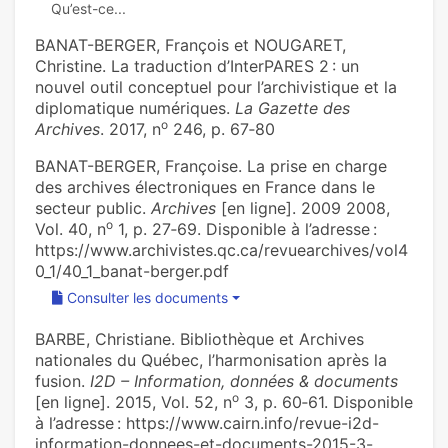
BANAT-BERGER, François et NOUGARET,
Christine. La tra­duc­tion d’InterPARES 2 : un
nouvel outil concep­tuel pour l’archi­vis­ti­que et la
diplo­ma­ti­que numé­ri­ques.
La Gazette des
o
Archives
. 2017, n
246, p. 67‑80
BANAT-BERGER, Françoise. La prise en charge
des archives électroniques en France dans le
secteur public.
Archives
[en ligne]. 2009 2008,
o
Vol. 40, n
1, p. 27‑69. Disponible à l’adresse :
https://www.archivistes.qc.ca/revuearchives/vol4
0_1/40_1_banat-berger.pdf
Consulter les documents
BARBE, Christiane. Bibliothèque et Archives
nationales du Québec, l’harmonisation après la
fusion.
I2D – Information, données & documents
o
[en ligne]. 2015, Vol. 52, n
3, p. 60‑61. Disponible
à l’adresse : https://www.cairn.info/revue-i2d-
information-donnees-et-documents-2015-3-