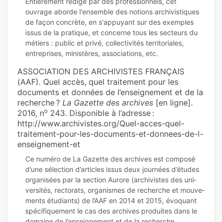
Entièrement rédigé par des professionnels, cet
ouvrage aborde l'ensemble des notions archivistiques
de façon concrète, en s'appuyant sur des exemples
issus de la pratique, et concerne tous les secteurs du
métiers : public et privé, collectivités territoriales,
ASSOCIATION DES ARCHIVISTES FRANÇAIS
(AAF). Quel accès, quel traitement pour les
documents et données de l’enseignement et de la
recherche ?
La Gazette des archives
[en ligne].
o
2016, n
243. Disponible à l’adresse :
http://www.archivistes.org/Quel-acces-quel-
traitement-pour-les-documents-et-donnees-de-l-
enseignement-et
Ce numéro de La Gazette des archi­ves est com­posé
d’une sélec­tion d’arti­cles issus deux jour­nées d’études
orga­ni­sées par la sec­tion Aurore (archi­vis­tes des uni­
ver­si­tés, rec­to­rats, orga­nis­mes de recher­che et mou­ve­
ments étudiants) de l’AAF en 2014 et 2015, évoquant
spé­ci­fi­que­ment le cas des archi­ves pro­dui­tes dans le
domaine de l’ensei­gne­ment et de la recher­che.