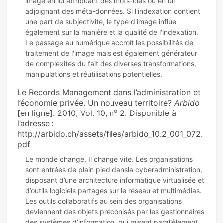
image en lui attribuant des mots-clés ou en lui
adjoignant des méta-données. Si l'indexation contient
une part de subjectivité, le type d'image influe
également sur la manière et la qualité de l'indexation.
Le passage au numérique accroît les possibilités de
traitement de l'image mais est également générateur
de complexités du fait des diverses transformations,
Le Records Management dans l’administration et
l’économie privée. Un nouveau territoire?
Arbido
o
[en ligne]. 2010, Vol. 10, n
2. Disponible à
l’adresse :
http://arbido.ch/assets/files/arbido_10.2_001_072.
pdf
Le monde change. Il change vite. Les organisations
sont entrées de plain pied dansla cyberadministration,
disposant d’une architecture informatique virtualisée et
d’outils logiciels partagés sur le réseau et multimédias.
Les outils collaboratifs au sein des organisations
deviennent des objets préconisés par les gestionnaires
des systèmes d’information, qui misent parallèlement