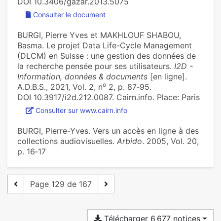
DOI 10.3406/gazar.2013.5075
Consulter le document
BURGI, Pierre Yves et MAKHLOUF SHABOU,
Basma. Le projet Data Life-Cycle Management
(DLCM) en Suisse : une gestion des données de
la recherche pensée pour ses utilisateurs.
I2D -
Information, données & documents
[en ligne].
o
A.D.B.S., 2021, Vol. 2, n
2, p. 87‑95.
DOI 10.3917/i2d.212.0087. Cairn.info. Place: Paris
Consulter sur www.cairn.info
BURGI, Pierre-Yves. Vers un accès en ligne à des
collections audiovisuelles.
Arbido
. 2005, Vol. 20,
p. 16‑17
Page 129 de 167
Télécharger 6 677 notices