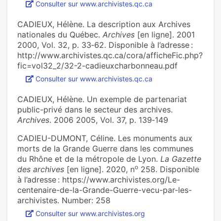
Consulter sur www.archivistes.qc.ca
CADIEUX, Hélène. La description aux Archives
nationales du Québec.
Archives
[en ligne]. 2001
2000, Vol. 32, p. 33‑62. Disponible à l’adresse :
http://www.archivistes.qc.ca/cora/afficheFic.php?
fic=vol32_2/32-2-cadieuxcharbonneau.pdf
Consulter sur www.archivistes.qc.ca
CADIEUX, Hélène. Un exemple de partenariat
public-privé dans le secteur des archives.
Archives
. 2006 2005, Vol. 37, p. 139‑149
CADIEU-DUMONT, Céline. Les monu­ments aux
morts de la Grande Guerre dans les com­mu­nes
du Rhône et de la métro­pole de Lyon.
La Gazette
o
des archives
[en ligne]. 2020, n
258. Disponible
à l’adresse : https://www.archivistes.org/Le-
centenaire-de-la-Grande-Guerre-vecu-par-les-
archivistes. Number: 258
Consulter sur www.archivistes.org