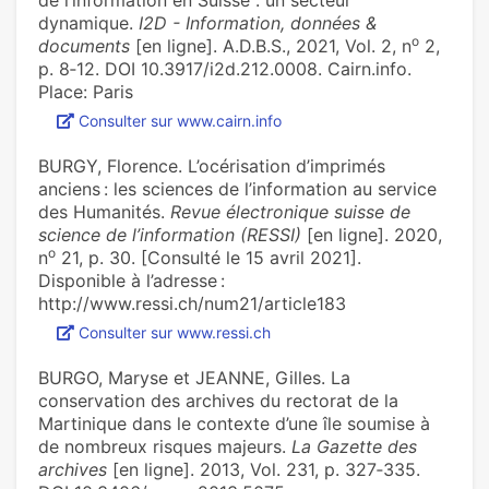
de l’information en Suisse : un secteur
dynamique.
I2D - Information, données &
o
documents
[en ligne]. A.D.B.S., 2021, Vol. 2, n
2,
p. 8‑12. DOI 10.3917/i2d.212.0008. Cairn.info.
Place: Paris
Consulter sur www.cairn.info
BURGY, Florence. L’océrisation d’imprimés
anciens : les sciences de l’information au service
des Humanités.
Revue électronique suisse de
science de l’information (RESSI)
[en ligne]. 2020,
o
n
21, p. 30. [Consulté le 15 avril 2021].
Disponible à l’adresse :
http://www.ressi.ch/num21/article183
Consulter sur www.ressi.ch
BURGO, Maryse et JEANNE, Gilles. La
conservation des archives du rectorat de la
Martinique dans le contexte d’une île soumise à
de nombreux risques majeurs.
La Gazette des
archives
[en ligne]. 2013, Vol. 231, p. 327‑335.