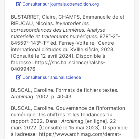
Consulter sur journals.openedition.org
BUSTARRET, Claire, CHAMPS, Emmanuelle de et
RIEUCAU, Nicolas.
Inventorier les
correspondances des Lumières. Analyse
e
e
matérielle et traitements numériques
. 978
-2
-
e
e
r
e
84559
-143
‑1
éd. Ferney-Voltaire : Centre
international d’études du XVIIIe siècle, 2023.
[Consulté le 12 avril 2024]. Disponible à
l’adresse : https://shs.hal.science/halshs-
04099476
Consulter sur shs.hal.science
BUSCAL, Caroline. Formats de fichiers textes.
Archimag
. 2002, p. 40‑43
BUSCAL, Caroline. Gouvernance de l’information
numérique : les chiffres et les tendances du
rapport 2022. Dans :
Archimag
[en ligne]. 22
mars 2022. [Consulté le 15 mai 2023]. Disponible
à l’adresse : https://www.archimag.com/demat-