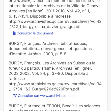
et GRANGE, Didier. La mémoire locale d’une ville
internationale : les Archives de la Ville de Genève.
o
Archives
[en ligne]. 2011 2010, Vol. 42, n
1,
p. 137‑154. Disponible à l’adresse :
http://www.archivistes.qc.ca/revuearchives/vol42
_1/42_1_burgy_ciana_davier_grange.pdf
Consulter le document
BURGY, François. Archives, bibliothèques,
documentation... convergences et questions
d’identité.
Arbido
. 2000, p. 5‑8
BURGY, François. Les Archives en Suisse ou la
fureur du particularisme.
Archives
[en ligne].
2003 2002, Vol. 34, p. 37‑80. Disponible à
l’adresse :
http://www.archivistes.qc.ca/revuearchives/vol34
_1-2/34-1&2-Burgy%20et%20Roth.pdf
Consulter sur www.archivistes.qc.ca
BURGY, Florence et EPRON, Benoît. Les sciences