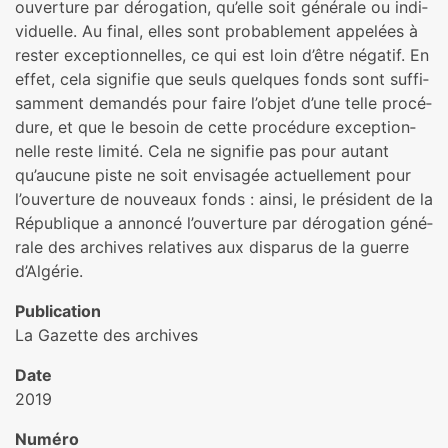
ouver­ture par déro­ga­tion, qu’elle soit géné­rale ou indi­
vi­duelle. Au final, elles sont pro­ba­ble­ment appe­lées à
rester excep­tion­nel­les, ce qui est loin d’être néga­tif. En
effet, cela signi­fie que seuls quel­ques fonds sont suf­fi­
sam­ment deman­dés pour faire l’objet d’une telle pro­cé­
dure, et que le besoin de cette pro­cé­dure excep­tion­
nelle reste limité. Cela ne signi­fie pas pour autant
qu’aucune piste ne soit envi­sa­gée actuel­le­ment pour
l’ouver­ture de nou­veaux fonds : ainsi, le pré­si­dent de la
République a annoncé l’ouver­ture par déro­ga­tion géné­
rale des archi­ves rela­ti­ves aux dis­pa­rus de la guerre
d’Algérie.
Publication
La Gazette des archives
Date
2019
Numéro