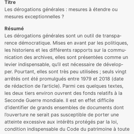
Titre
Les déro­ga­tions géné­ra­les : mesu­res à étendre ou
mesu­res excep­tion­nel­les ?
Résumé
Les déro­ga­tions géné­ra­les sont un outil de trans­pa­
rence démo­cra­ti­que. Mises en avant par les poli­ti­ques,
les his­to­riens et les dif­fé­rents rap­ports sur la com­mu­
ni­ca­tion des archi­ves, elles sont pré­sen­tées comme un
levier indis­pen­sa­ble, qu’il est néces­saire de déve­lop­
per. Pourtant, elles sont très peu uti­li­sées ; seuls vingt
arrê­tés ont été pro­mul­gués entre 1979 et 2018 (date
de rédac­tion de l’arti­cle). Parmi ces quel­ques textes,
les deux tiers envi­ron ouvrent des fonds rela­tifs à la
Seconde Guerre mon­diale. Il est en effet dif­fi­cile
d’iden­ti­fier de grands ensem­bles de docu­ments dont
l’ouver­ture ne serait pas sus­cep­ti­ble de porter une
atteinte exces­sive aux inté­rêts pro­té­gés par la loi,
condi­tion indis­pen­sa­ble du Code du patri­moine à toute