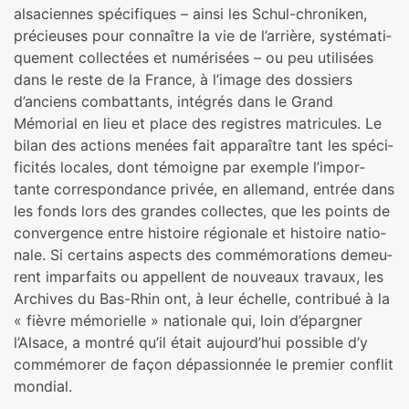
alsa­cien­nes spé­ci­fi­ques – ainsi les Schul-chro­ni­ken,
pré­cieu­ses pour connaî­tre la vie de l’arrière, sys­té­ma­ti­
que­ment col­lec­tées et numé­ri­sées – ou peu uti­li­sées
dans le reste de la France, à l’image des dos­siers
d’anciens com­bat­tants, inté­grés dans le Grand
Mémorial en lieu et place des regis­tres matri­cu­les. Le
bilan des actions menées fait appa­raî­tre tant les spé­ci­
fi­ci­tés loca­les, dont témoi­gne par exem­ple l’impor­
tante cor­res­pon­dance privée, en alle­mand, entrée dans
les fonds lors des gran­des col­lec­tes, que les points de
conver­gence entre his­toire régio­nale et his­toire natio­
nale. Si cer­tains aspects des com­mé­mo­ra­tions demeu­
rent impar­faits ou appel­lent de nou­veaux tra­vaux, les
Archives du Bas-Rhin ont, à leur échelle, contri­bué à la
« fièvre mémo­rielle » natio­nale qui, loin d’épargner
l’Alsace, a montré qu’il était aujourd’hui pos­si­ble d’y
com­mé­mo­rer de façon dépas­sion­née le pre­mier conflit
mon­dial.