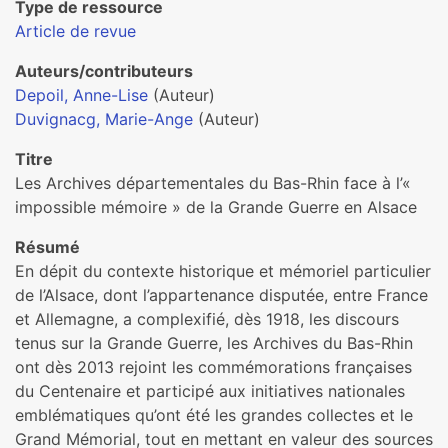
Type de ressource
Article de revue
Auteurs/contributeurs
Depoil, Anne-Lise
(Auteur)
Duvignacg, Marie-Ange
(Auteur)
Titre
Les Archives dépar­te­men­ta­les du Bas-Rhin face à l’«
impos­si­ble mémoire » de la Grande Guerre en Alsace
Résumé
En dépit du contexte his­to­ri­que et mémo­riel par­ti­cu­lier
de l’Alsace, dont l’appar­te­nance dis­pu­tée, entre France
et Allemagne, a com­plexi­fié, dès 1918, les dis­cours
tenus sur la Grande Guerre, les Archives du Bas-Rhin
ont dès 2013 rejoint les com­mé­mo­ra­tions fran­çai­ses
du Centenaire et par­ti­cipé aux ini­tia­ti­ves natio­na­les
emblé­ma­ti­ques qu’ont été les gran­des col­lec­tes et le
Grand Mémorial, tout en met­tant en valeur des sour­ces