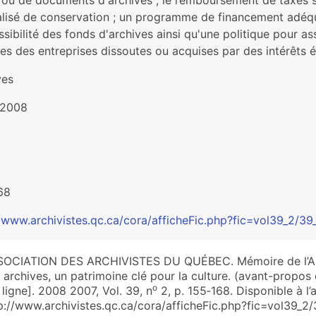
 ou de documents d'archives ; le remboursement de taxes su
alisé de conservation ; un programme de financement adéqua
ssibilité des fonds d'archives ainsi qu'une politique pour 
es des entreprises dissoutes ou acquises par des intérêts é
ves
-2008
68
//www.archivistes.qc.ca/cora/afficheFic.php?fic=vol39_2/
OCIATION DES ARCHIVISTES DU QUÉBEC. Mémoire de l’Asso
 archives, un patrimoine clé pour la culture. (avant-propos
o
 ligne]. 2008 2007, Vol. 39, n
2, p. 155‑168. Disponible à l’a
p://www.archivistes.qc.ca/cora/afficheFic.php?fic=vol39_