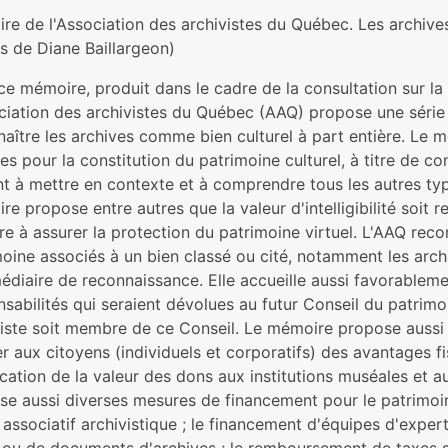
e de l'Association des archivistes du Québec. Les archives,
s de Diane Baillargeon)
e mémoire, produit dans le cadre de la consultation sur la ré
ociation des archivistes du Québec (AAQ) propose une séri
aître les archives comme bien culturel à part entière. Le m
es pour la constitution du patrimoine culturel, à titre de 
nt à mettre en contexte et à comprendre tous les autres typ
e propose entre autres que la valeur d'intelligibilité soit
re à assurer la protection du patrimoine virtuel. L'AAQ re
oine associés à un bien classé ou cité, notamment les archiv
édiaire de reconnaissance. Elle accueille aussi favorablemen
nsabilités qui seraient dévolues au futur Conseil du patri
viste soit membre de ce Conseil. Le mémoire propose aussi
r aux citoyens (individuels et corporatifs) des avantages f
ication de la valeur des dons aux institutions muséales et 
se aussi diverses mesures de financement pour le patrimoine
 associatif archivistique ; le financement d'équipes d'expert