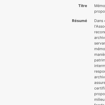
Titre
Mémoir
propo
Résumé
Dans c
l'Ass
reconn
archiv
serva
mémoir
maniè
patrim
interm
respo
archi
assure
certif
propo
milieu