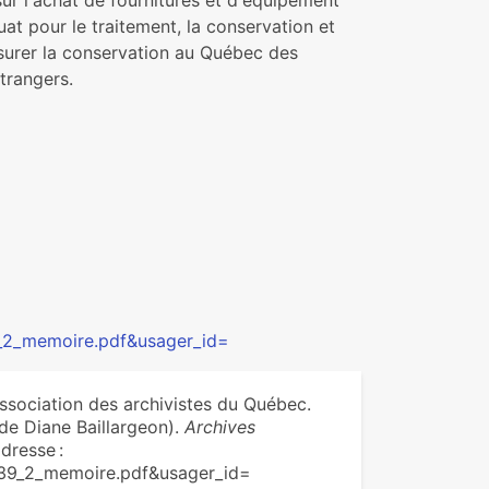
r l'achat de fournitures et d'équipement
t pour le traitement, la conservation et
assurer la conservation au Québec des
trangers.
39_2_memoire.pdf&usager_id=
ciation des archivistes du Québec.
 de Diane Baillargeon).
Archives
dresse :
2/39_2_memoire.pdf&usager_id=