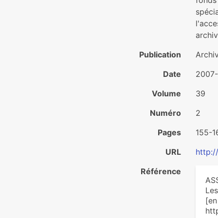
fonds
spéci
l'acce
archiv
Publication
Archi
Date
2007
Volume
39
Numéro
2
Pages
155-1
URL
http:
Référence
ASS
Les
[en
htt