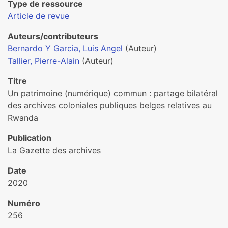
Type de ressource
Article de revue
Auteurs/contributeurs
Bernardo Y Garcia, Luis Angel
(Auteur)
Tallier, Pierre-Alain
(Auteur)
Titre
Un patri­moine (numé­ri­que) commun : par­tage bila­té­ral
des archi­ves colo­nia­les publi­ques belges rela­ti­ves au
Rwanda
Publication
La Gazette des archives
Date
2020
Numéro
256