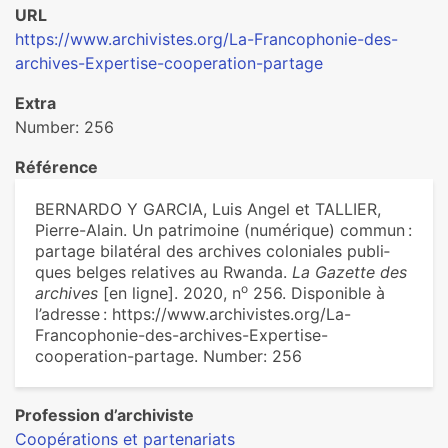
URL
https://www.archivistes.org/La-Francophonie-des-
archives-Expertise-cooperation-partage
Extra
Number: 256
Référence
BERNARDO Y GARCIA, Luis Angel et TALLIER,
Pierre-Alain. Un patri­moine (numé­ri­que) commun :
par­tage bila­té­ral des archi­ves colo­nia­les publi­
ques belges rela­ti­ves au Rwanda.
La Gazette des
o
archives
[en ligne]. 2020, n
256. Disponible à
l’adresse : https://www.archivistes.org/La-
Francophonie-des-archives-Expertise-
cooperation-partage. Number: 256
Profession d’archiviste
Coopérations et partenariats