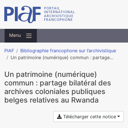
Menu
PIAF
Bibliographie francophone sur l’archivistique
Un patri­moine (numé­ri­que) commun : par­tage...
Un patri­moine (numé­ri­que)
commun : par­tage bila­té­ral des
archi­ves colo­nia­les publi­ques
belges rela­ti­ves au Rwanda
Télécharger cette notice