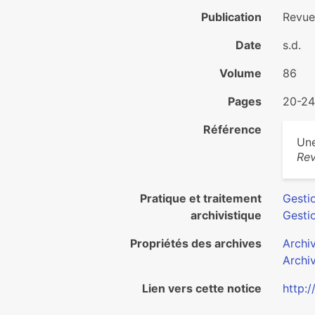
Publication
Revu
Date
s.d.
Volume
86
Pages
20-24
Référence
Une
Re
Pratique et traitement
Gesti
archivistique
Gesti
Propriétés des archives
Archi
Archi
Lien vers cette notice
http:/