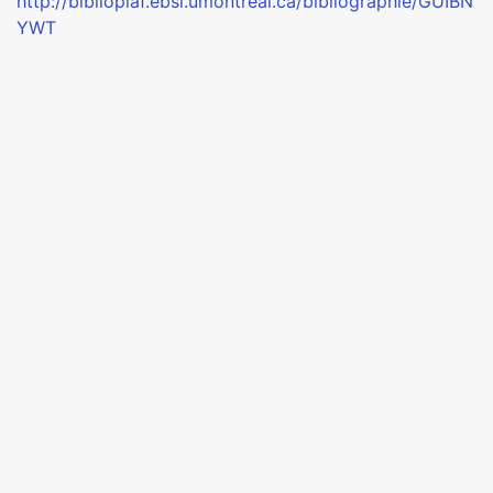
http://bibliopiaf.ebsi.umontreal.ca/bibliographie/GUIBN
YWT