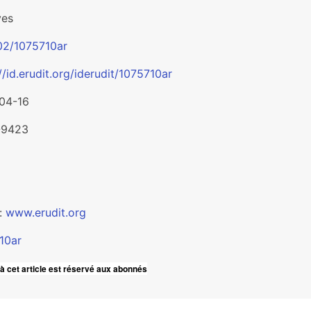
ves
02/1075710ar
//id.erudit.org/iderudit/1075710ar
04-16
-9423
t:
www.erudit.org
10ar
à cet article est réservé aux abonnés