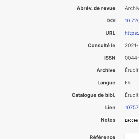
Abrév. de revue
Archi
DOI
10.72
URL
https:
Consulté le
2021-
ISSN
0044
Archive
Érudit
Langue
FR
Catalogue de bibl.
Érudi
Lien
10757
Notes
L’accès 
Référence