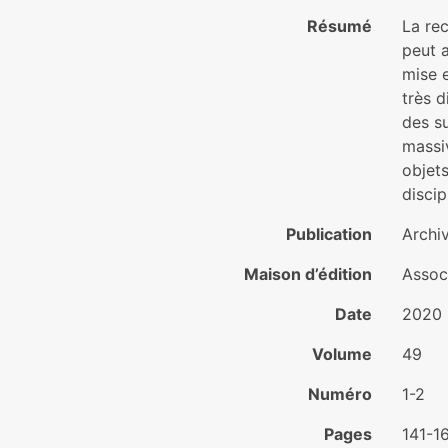
Résumé
La rec
peut a
mise 
très d
des s
massi
objets
discip
Publication
Archi
Maison d’édition
Assoc
Date
2020
Volume
49
Numéro
1-2
Pages
141-1