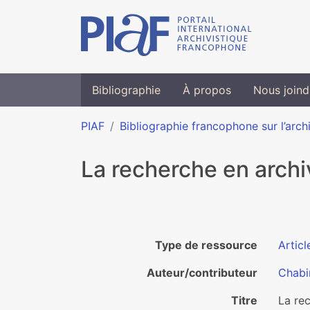
Bibliographie
À propos
Nous joind
PIAF
Bibliographie francophone sur l’arch
La recherche en archi
Type de ressource
Articl
Auteur/contributeur
Chabi
Titre
La rec