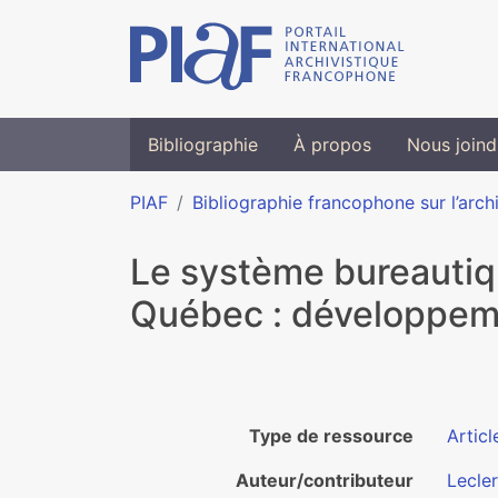
Bibliographie
À propos
Nous joind
PIAF
Bibliographie francophone sur l’arch
Le système bureautiqu
Québec : développeme
Type de ressource
Articl
Auteur/contributeur
Lecle