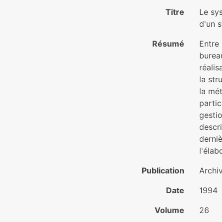
Titre
Le sy
d'un 
Résumé
Entre
bureau
réalis
la str
la mé
parti
gestio
descri
derniè
l'élab
Publication
Archi
Date
1994
Volume
26