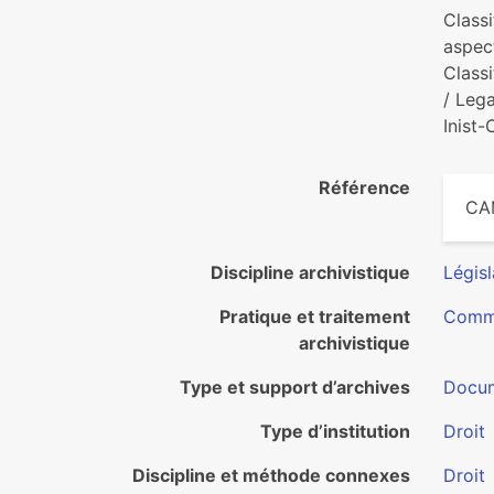
Classi
aspect
Classi
/ Lega
Inist
Référence
CAM
Discipline archivistique
Législ
Pratique et traitement
Commu
archivistique
Type et support d’archives
Docum
Type d’institution
Droit
Discipline et méthode connexes
Droit