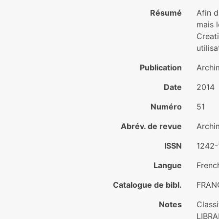
Résumé
Afin d
mais l
Creati
utilis
Publication
Archi
Date
2014
Numéro
51
Abrév. de revue
Archi
ISSN
1242-
Langue
Frenc
Catalogue de bibl.
FRAN
Notes
Class
LIBR