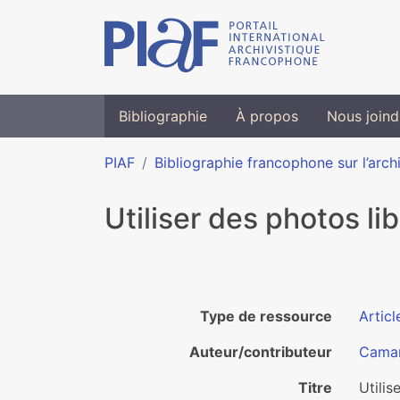
Bibliographie
À propos
Nous joind
PIAF
Bibliographie francophone sur l’arch
Utiliser des photos li
Type de ressource
Articl
Auteur/contributeur
Camar
Titre
Utilis