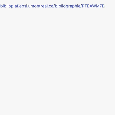
//bibliopiaf.ebsi.umontreal.ca/bibliographie/PTEAWM7B
PIAF
•
Bibliographie francophone sur l’archivistique