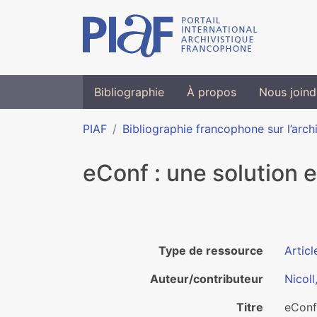
Bibliographie
À propos
Nous joind
PIAF
Bibliographie francophone sur l’arch
eConf : une solution 
Type de ressource
Articl
Auteur/contributeur
Nicol
Titre
eConf 