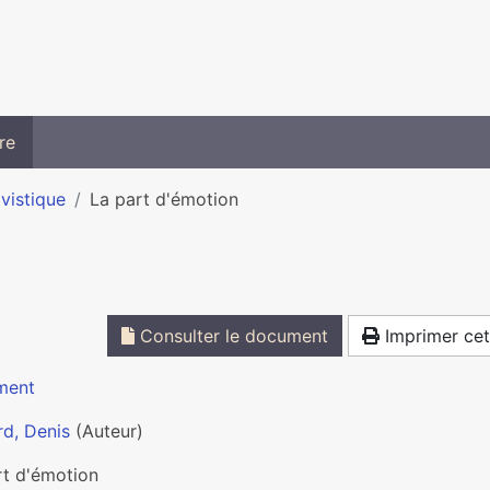
re
ivistique
La part d'émotion
Consulter le document
Imprimer cet
ment
rd, Denis
(Auteur)
rt d'émotion