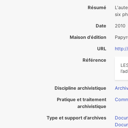
Résumé
L'aut
six ph
Date
2010
Maison d’édition
Papyr
URL
http:
Référence
LE
l’a
Discipline archivistique
Archiv
Pratique et traitement
Commu
archivistique
Type et support d’archives
Docum
Docum