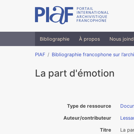
Bibliographie
À propos
Nous joind
PIAF
Bibliographie francophone sur l’arch
La part d'émotion
Type de ressource
Docu
Auteur/contributeur
Lessa
Titre
La pa