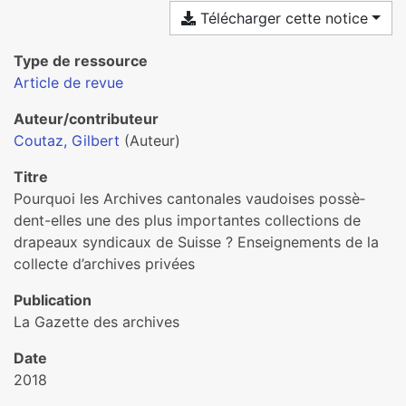
Télécharger cette notice
Type de ressource
Article de revue
Auteur/contributeur
Coutaz, Gilbert
(Auteur)
Titre
Pourquoi les Archives can­to­na­les vau­doi­ses pos­sè­
dent-elles une des plus impor­tan­tes col­lec­tions de
dra­peaux syn­di­caux de Suisse ? Enseignements de la
col­lecte d’archi­ves pri­vées
Publication
La Gazette des archives
Date
2018