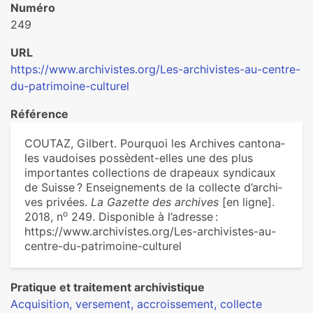
Numéro
249
URL
https://www.archivistes.org/Les-archivistes-au-centre-
du-patrimoine-culturel
Référence
COUTAZ, Gilbert. Pourquoi les Archives can­to­na­
les vau­doi­ses pos­sè­dent-elles une des plus
impor­tan­tes col­lec­tions de dra­peaux syn­di­caux
de Suisse ? Enseignements de la col­lecte d’archi­
ves pri­vées.
La Gazette des archives
[en ligne].
o
2018, n
249. Disponible à l’adresse :
https://www.archivistes.org/Les-archivistes-au-
centre-du-patrimoine-culturel
Pratique et traitement archivistique
Acquisition, versement, accroissement, collecte