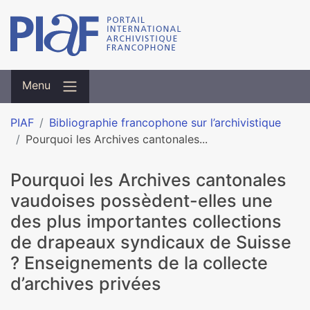
Menu
PIAF
Bibliographie francophone sur l’archivistique
Pourquoi les Archives can­to­na­les...
Pourquoi les Archives can­to­na­les
vau­doi­ses pos­sè­dent-elles une
des plus impor­tan­tes col­lec­tions
de dra­peaux syn­di­caux de Suisse
? Enseignements de la col­lecte
d’archi­ves pri­vées