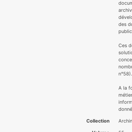
docum
archiv
dével
des d
public
Ces d
soluti
conce
nombr
n°58).
A la 
métier
infor
donné
Collection
Archi