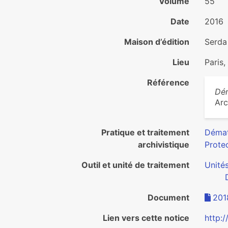
Volume
55
Date
2016
Maison d’édition
Serda
Lieu
Paris,
Référence
Dém
Arc
Pratique et traitement
Démat
archivistique
Protec
Outil et unité de traitement
Unité
Document
201
Lien vers cette notice
http: