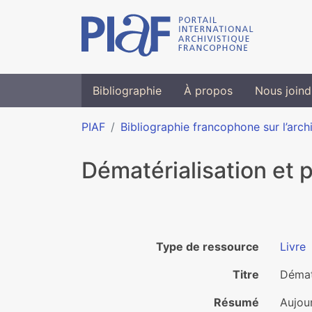
Bibliographie
À propos
Nous joind
PIAF
Bibliographie francophone sur l’arch
Dématérialisation et p
Type de ressource
Livre
Titre
Dématé
Résumé
Aujour