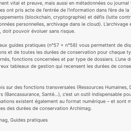
ent vital et preuve, mais aussi en métadonnées ou journal
es ont pris acte de l’entrée de l’information dans l’ère de l
oppements (blockchain, cryptographie) et défis (lutte cont
onnées personnelles, archivage dans le cloud). L’archivage 
, doit pouvoir évoluer sans risque.
eux guides pratiques (n°57 + n°58) vous permettent de disp
ons et de toutes les durées de conservation pour chaque typ
rnés, fonctions concernées et par type de dossiers. L’une d
eux tableaux de gestion qui recensent les durées de conse
fois sur des fonctions transversales (Ressources Humaines, 
s (Bancassurance, Santé…), c’est un outil indispensable pou
mations existent également au format numérique – et sont m
es des durées de conservation Archimag.
mag, Guides pratiques