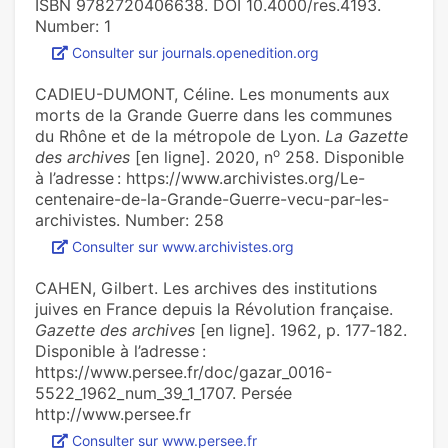
ISBN 9782720406638. DOI 10.4000/res.4193.
Number: 1
Consulter sur journals.openedition.org
CADIEU-DUMONT, Céline. Les monu­ments aux
morts de la Grande Guerre dans les com­mu­nes
du Rhône et de la métro­pole de Lyon.
La Gazette
o
des archives
[en ligne]. 2020, n
258. Disponible
à l’adresse : https://www.archivistes.org/Le-
centenaire-de-la-Grande-Guerre-vecu-par-les-
archivistes. Number: 258
Consulter sur www.archivistes.org
CAHEN, Gilbert. Les archives des institutions
juives en France depuis la Révolution française.
Gazette des archives
[en ligne]. 1962, p. 177‑182.
Disponible à l’adresse :
https://www.persee.fr/doc/gazar_0016-
5522_1962_num_39_1_1707. Persée
http://www.persee.fr
Consulter sur www.persee.fr