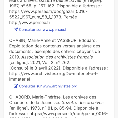
leurs archives.
Gazette des archives
[en ligne].
o
1967, n
58, p. 157‑162. Disponible à l’adresse :
https://www.persee.fr/doc/gazar_0016-
5522_1967_num_58_1_1973. Persée
http://www.persee.fr
Consulter sur www.persee.fr
CHABIN, Marie-Anne et VASSEUR, Édouard.
Exploitation des conte­nus versus ana­lyse des
docu­ments : exem­ple des cahiers citoyens de
2019.
Association des archivistes français
o
[en ligne]. 2021, Vol. 2, n
262.
[Consulté le 8 avril 2022]. Disponible à l’adresse :
https://www.archivistes.org/Du-materiel-a-l-
immateriel
Consulter sur www.archivistes.org
CHABORD, Marie-Thérèse. Les archives des
Chantiers de la Jeunesse.
Gazette des archives
o
[en ligne]. 1973, n
81, p. 85‑94. Disponible à
l’adresse : https://www.persee.fr/doc/gazar_0016-