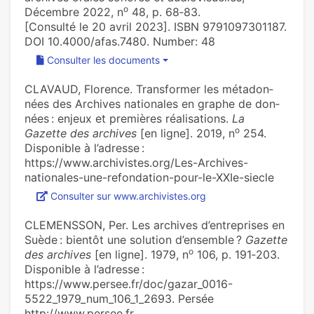
o
Décembre 2022, n
48, p. 68‑83.
[Consulté le 20 avril 2023]. ISBN 9791097301187.
DOI 10.4000/afas.7480. Number: 48
Consulter les documents
CLAVAUD, Florence. Transformer les méta­don­
nées des Archives natio­na­les en graphe de don­
nées : enjeux et pre­miè­res réa­li­sa­tions.
La
o
Gazette des archives
[en ligne]. 2019, n
254.
Disponible à l’adresse :
https://www.archivistes.org/Les-Archives-
nationales-une-refondation-pour-le-XXIe-siecle
Consulter sur www.archivistes.org
CLEMENSSON, Per. Les archives d’entreprises en
Suède : bientôt une solution d’ensemble ?
Gazette
o
des archives
[en ligne]. 1979, n
106, p. 191‑203.
Disponible à l’adresse :
https://www.persee.fr/doc/gazar_0016-
5522_1979_num_106_1_2693. Persée
http://www.persee.fr