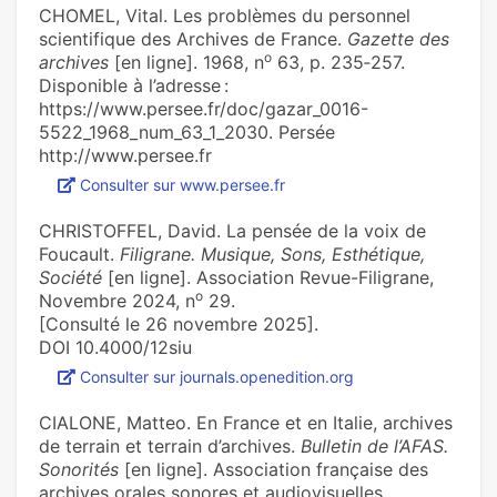
CHOMEL, Vital. Les problèmes du personnel
scientifique des Archives de France.
Gazette des
o
archives
[en ligne]. 1968, n
63, p. 235‑257.
Disponible à l’adresse :
https://www.persee.fr/doc/gazar_0016-
5522_1968_num_63_1_2030. Persée
http://www.persee.fr
Consulter sur www.persee.fr
CHRISTOFFEL, David. La pensée de la voix de
Foucault.
Filigrane. Musique, Sons, Esthétique,
Société
[en ligne]. Association Revue-Filigrane,
o
Novembre 2024, n
29.
[Consulté le 26 novembre 2025].
DOI 10.4000/12siu
Consulter sur journals.openedition.org
CIALONE, Matteo. En France et en Italie, archives
de terrain et terrain d’archives.
Bulletin de l’AFAS.
Sonorités
[en ligne]. Association française des
archives orales sonores et audiovisuelles,