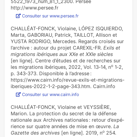
5522_1973_num_81_1_2300. Persée
http://www.persee.fr
Consulter sur www.persee.fr
CHALLÉAT-FONCK, Violaine, LÓPEZ ISQUIERDO,
Marta, GABORIAU, Patrick, TAILLOT, Allison et
YUSTA RODRIGO, Mercedes. Regards croisés sur
l’archive : autour du projet CAREXIL-FR.
Exils et
migrations ibériques aux XXe et XXIe siècles
[en ligne]. Centre d’études et de recherches sur
o
les migrations ibériques, 2022, Vol. 13‑14, n
1‑2,
p. 343‑373. Disponible à l’adresse :
https://www.cairn.info/revue-exils-et-migrations-
iberiques-2022-1-2-page-343.htm. Cairn.info
Consulter sur www.cairn.info
CHALLÉAT-FONCK, Violaine et VEYSSIÈRE,
Marion. La pro­tec­tion du secret de la défense
natio­nale aux Archives natio­na­les : retour d’expé­
rience sur quatre années de mise en œuvre.
La
o
Gazette des archives
[en ligne]. 2019, n
254.