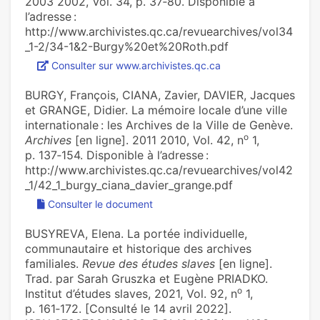
2003 2002, Vol. 34, p. 37‑80. Disponible à
l’adresse :
http://www.archivistes.qc.ca/revuearchives/vol34
_1-2/34-1&2-Burgy%20et%20Roth.pdf
Consulter sur www.archivistes.qc.ca
BURGY, François, CIANA, Zavier, DAVIER, Jacques
et GRANGE, Didier. La mémoire locale d’une ville
internationale : les Archives de la Ville de Genève.
o
Archives
[en ligne]. 2011 2010, Vol. 42, n
1,
p. 137‑154. Disponible à l’adresse :
http://www.archivistes.qc.ca/revuearchives/vol42
_1/42_1_burgy_ciana_davier_grange.pdf
Consulter le document
BUSYREVA, Elena. La portée individuelle,
communautaire et historique des archives
familiales.
Revue des études slaves
[en ligne].
Trad. par Sarah Gruszka et Eugène PRIADKO.
o
Institut d’études slaves, 2021, Vol. 92, n
1,
p. 161‑172. [Consulté le 14 avril 2022].