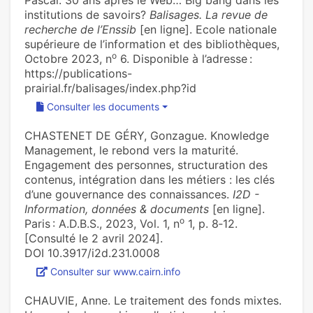
Pascal. 30 ans après le Web… Big bang dans les
institutions de savoirs?
Balisages. La revue de
recherche de l’Enssib
[en ligne]. Ecole nationale
supérieure de l’information et des bibliothèques,
o
Octobre 2023, n
6. Disponible à l’adresse :
https://publications-
prairial.fr/balisages/index.php?id
Consulter les documents
CHASTENET DE GÉRY, Gonzague. Knowledge
Management, le rebond vers la maturité.
Engagement des personnes, structuration des
contenus, intégration dans les métiers : les clés
d’une gouvernance des connaissances.
I2D -
Information, données & documents
[en ligne].
o
Paris : A.D.B.S., 2023, Vol. 1, n
1, p. 8‑12.
[Consulté le 2 avril 2024].
DOI 10.3917/i2d.231.0008
Consulter sur www.cairn.info
CHAUVIE, Anne. Le traitement des fonds mixtes.