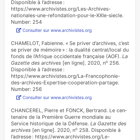
Disponible à l’adresse :
https://www.archivistes.org/Les-Archives-
nationales-une-refondation-pour-le-XXIe-siecle.
Number: 254
Consulter sur www.archivistes.org
CHAMELOT, Fabienne. « Se priver d’archi­ves, c’est
se priver de mémoire » : la dua­lité cen­tral/local du
fonds de l’Afrique occi­den­tale fran­çaise (AOF).
La
o
Gazette des archives
[en ligne]. 2020, n
256.
Disponible à l’adresse :
https://www.archivistes.org/La-Francophonie-
des-archives-Expertise-cooperation-partage.
Number: 256
Consulter sur www.archivistes.org
CHANCEREL, Pierre et FONCK, Bertrand. Le cen­
te­naire de la Première Guerre mon­diale au
Service his­to­ri­que de la Défense.
La Gazette des
o
archives
[en ligne]. 2020, n
258. Disponible à
l’adresse : https://www.archivistes.org/Le-