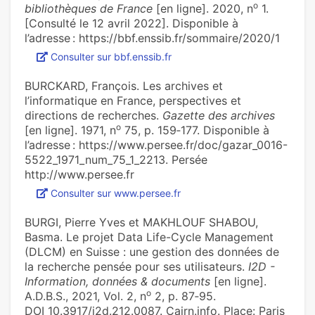
o
bibliothèques de France
[en ligne]. 2020, n
1.
[Consulté le 12 avril 2022]. Disponible à
l’adresse : https://bbf.enssib.fr/sommaire/2020/1
Consulter sur bbf.enssib.fr
BURCKARD, François. Les archives et
l’informatique en France, perspectives et
directions de recherches.
Gazette des archives
o
[en ligne]. 1971, n
75, p. 159‑177. Disponible à
l’adresse : https://www.persee.fr/doc/gazar_0016-
5522_1971_num_75_1_2213. Persée
http://www.persee.fr
Consulter sur www.persee.fr
BURGI, Pierre Yves et MAKHLOUF SHABOU,
Basma. Le projet Data Life-Cycle Management
(DLCM) en Suisse : une gestion des données de
la recherche pensée pour ses utilisateurs.
I2D -
Information, données & documents
[en ligne].
o
A.D.B.S., 2021, Vol. 2, n
2, p. 87‑95.
DOI 10.3917/i2d.212.0087. Cairn.info. Place: Paris