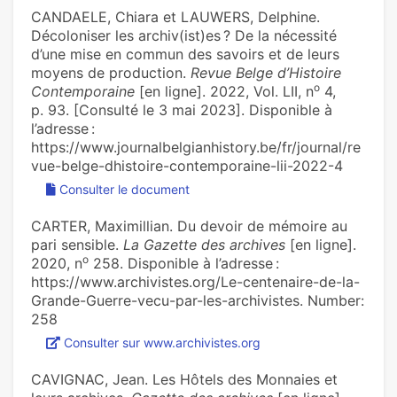
CANDAELE, Chiara et LAUWERS, Delphine.
Décoloniser les archiv(ist)es ? De la nécessité
d’une mise en commun des savoirs et de leurs
moyens de production.
Revue Belge d’Histoire
o
Contemporaine
[en ligne]. 2022, Vol. LII, n
4,
p. 93. [Consulté le 3 mai 2023]. Disponible à
l’adresse :
https://www.journalbelgianhistory.be/fr/journal/re
vue-belge-dhistoire-contemporaine-lii-2022-4
Consulter le document
CARTER, Maximillian. Du devoir de mémoire au
pari sen­si­ble.
La Gazette des archives
[en ligne].
o
2020, n
258. Disponible à l’adresse :
https://www.archivistes.org/Le-centenaire-de-la-
Grande-Guerre-vecu-par-les-archivistes. Number:
258
Consulter sur www.archivistes.org
CAVIGNAC, Jean. Les Hôtels des Monnaies et