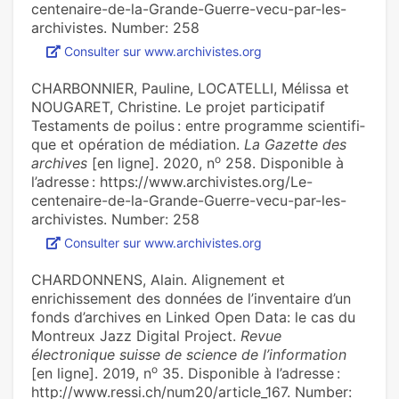
centenaire-de-la-Grande-Guerre-vecu-par-les-
archivistes. Number: 258
Consulter sur www.archivistes.org
CHARBONNIER, Pauline, LOCATELLI, Mélissa et
NOUGARET, Christine. Le projet par­ti­ci­pa­tif
Testaments de poilus : entre pro­gramme scien­ti­fi­
que et opé­ra­tion de média­tion.
La Gazette des
o
archives
[en ligne]. 2020, n
258. Disponible à
l’adresse : https://www.archivistes.org/Le-
centenaire-de-la-Grande-Guerre-vecu-par-les-
archivistes. Number: 258
Consulter sur www.archivistes.org
CHARDONNENS, Alain. Alignement et
enrichissement des données de l’inventaire d’un
fonds d’archives en Linked Open Data: le cas du
Montreux Jazz Digital Project.
Revue
électronique suisse de science de l’information
o
[en ligne]. 2019, n
35. Disponible à l’adresse :
http://www.ressi.ch/num20/article_167. Number: