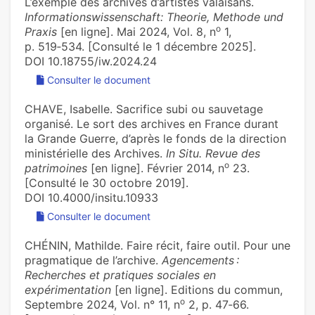
L’exemple des archives d’artistes valaisans.
Informationswissenschaft: Theorie, Methode und
o
Praxis
[en ligne]. Mai 2024, Vol. 8, n
1,
p. 519‑534. [Consulté le 1 décembre 2025].
DOI 10.18755/iw.2024.24
Consulter le document
CHAVE, Isabelle. Sacrifice subi ou sauvetage
organisé. Le sort des archives en France durant
la Grande Guerre, d’après le fonds de la direction
ministérielle des Archives.
In Situ. Revue des
o
patrimoines
[en ligne]. Février 2014, n
23.
[Consulté le 30 octobre 2019].
DOI 10.4000/insitu.10933
Consulter le document
CHÉNIN, Mathilde. Faire récit, faire outil. Pour une
pragmatique de l’archive.
Agencements :
Recherches et pratiques sociales en
expérimentation
[en ligne]. Editions du commun,
o
Septembre 2024, Vol. n° 11, n
2, p. 47‑66.