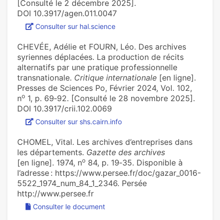
[Consulté le 2 décembre 2025].
DOI 10.3917/agen.011.0047
Consulter sur hal.science
CHEVÉE, Adélie et FOURN, Léo. Des archives
syriennes déplacées. La production de récits
alternatifs par une pratique professionnelle
transnationale.
Critique internationale
[en ligne].
Presses de Sciences Po, Février 2024, Vol. 102,
o
n
1, p. 69‑92. [Consulté le 28 novembre 2025].
DOI 10.3917/crii.102.0069
Consulter sur shs.cairn.info
CHOMEL, Vital. Les archives d’entreprises dans
les départements.
Gazette des archives
o
[en ligne]. 1974, n
84, p. 19‑35. Disponible à
l’adresse : https://www.persee.fr/doc/gazar_0016-
5522_1974_num_84_1_2346. Persée
http://www.persee.fr
Consulter le document