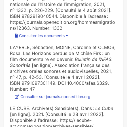
nationale de l’histoire de l’immigration, 2021,
o
n
1332, p. 226‑229. [Consulté le 4 août 2021].
ISBN 9782919040544. Disponible à l’adresse :
https://journals.openedition.org/hommesmigratio
ns/12363. Number: 1332
Consulter les documents
LAYERLE, Sébastien, MOINE, Caroline et OLMOS,
Rosa. Les Horizons perdus de Michèle Firk : un
film documentaire en devenir.
Bulletin de l’AFAS.
Sonorités
[en ligne]. Association française des
archives orales sonores et audiovisuelles, 2021,
o
n
47, p. 42‑53. [Consulté le 4 avril 2022].
ISBN 9791097301149. DOI 10.4000/afas.6329.
Number: 47
Consulter sur journals.openedition.org
LE CUBE. Archive(s) Sensible(s). Dans :
Le Cube
[en ligne]. 2021. [Consulté le 28 avril 2022].
Disponible à l’adresse : https://lecube-
art.com/exposition/archives-sensibles/