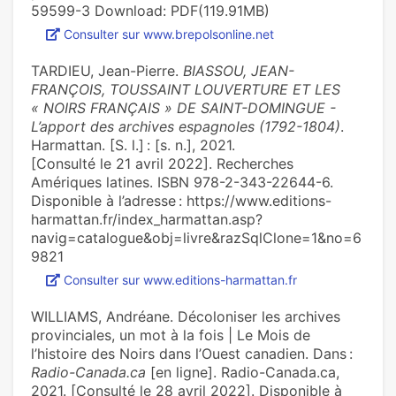
59599-3 Download: PDF(119.91MB)
Consulter sur www.brepolsonline.net
TARDIEU, Jean-Pierre.
BIASSOU, JEAN-
FRANÇOIS, TOUSSAINT LOUVERTURE ET LES
« NOIRS FRANÇAIS » DE SAINT-DOMINGUE -
L’apport des archives espagnoles (1792-1804)
.
Harmattan. [S. l.] : [s. n.], 2021.
[Consulté le 21 avril 2022]. Recherches
Amériques latines. ISBN 978-2-343-22644-6.
Disponible à l’adresse : https://www.editions-
harmattan.fr/index_harmattan.asp?
navig=catalogue&obj=livre&razSqlClone=1&no=6
9821
Consulter sur www.editions-harmattan.fr
WILLIAMS, Andréane. Décoloniser les archives
provinciales, un mot à la fois | Le Mois de
l’histoire des Noirs dans l’Ouest canadien. Dans :
Radio-Canada.ca
[en ligne]. Radio-Canada.ca,
2021. [Consulté le 28 avril 2022]. Disponible à