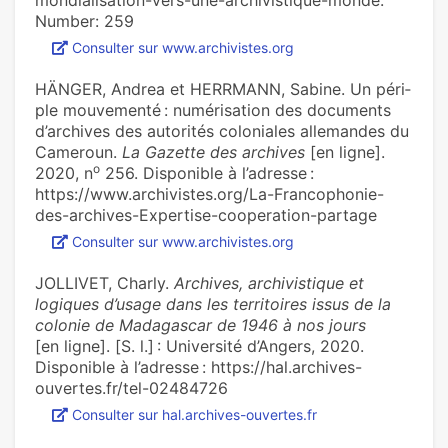
mondialisation-vers-une-archivistique-monde.
Number: 259
Consulter sur www.archivistes.org
HÄNGER, Andrea et HERRMANN, Sabine. Un péri­
ple mou­ve­menté : numé­ri­sa­tion des docu­ments
d’archi­ves des auto­ri­tés colo­nia­les alle­man­des du
Cameroun.
La Gazette des archives
[en ligne].
o
2020, n
256. Disponible à l’adresse :
https://www.archivistes.org/La-Francophonie-
des-archives-Expertise-cooperation-partage
Consulter sur www.archivistes.org
JOLLIVET, Charly.
Archives, archivistique et
logiques d’usage dans les territoires issus de la
colonie de Madagascar de 1946 à nos jours
[en ligne]. [S. l.] : Université d’Angers, 2020.
Disponible à l’adresse : https://hal.archives-
ouvertes.fr/tel-02484726
Consulter sur hal.archives-ouvertes.fr