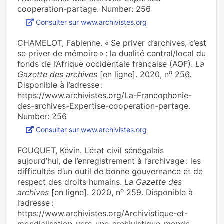
cooperation-partage. Number: 256
Consulter sur www.archivistes.org
CHAMELOT, Fabienne. « Se priver d’archi­ves, c’est
se priver de mémoire » : la dua­lité cen­tral/local du
fonds de l’Afrique occi­den­tale fran­çaise (AOF).
La
o
Gazette des archives
[en ligne]. 2020, n
256.
Disponible à l’adresse :
https://www.archivistes.org/La-Francophonie-
des-archives-Expertise-cooperation-partage.
Number: 256
Consulter sur www.archivistes.org
FOUQUET, Kévin. L’état civil séné­ga­lais
aujourd’hui, de l’enre­gis­tre­ment à l’archi­vage : les
dif­fi­cultés d’un outil de bonne gou­ver­nance et de
res­pect des droits humains.
La Gazette des
o
archives
[en ligne]. 2020, n
259. Disponible à
l’adresse :
https://www.archivistes.org/Archivistique-et-