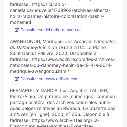
l’adresse : https://ici.radio-
canada.ca/nouvelle/1769962/archives-alberta-
noirs-racismes-histoire-colonisation-bashir-
mohamed
Consulter sur ici.radio-canada.ca
AWANGONOU, Médrique.
Les Archives nationales
du Dahomey/Bénin de 1914 à 2014
. La Plaine
Saint Denis : Édilivre, 2020. Disponible à
l’adresse : https://www.edilivre.com/les-archives-
nationales-du-dahomey-benin-de-1914-a-2014-
medrique-awangonou.html/
Consulter sur www.edilivre.com
BERNARDO Y GARCIA, Luis Angel et TALLIER,
Pierre-Alain. Un patri­moine (numé­ri­que) commun :
par­tage bila­té­ral des archi­ves colo­nia­les publi­
ques belges rela­ti­ves au Rwanda.
La Gazette des
o
archives
[en ligne]. 2020, n
256. Disponible à
l’adresse : https://www.archivistes.org/La-
Francophonie-des-archives-Expertise-