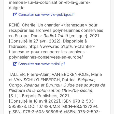
memoire-sur-la-colonisation-et-la-guerre-
dalgerie
Consulter sur www.vie-publique.fr
RÉNÉ, Charlie. Un chantier « titanesque » pour
récupérer les archives polynésiennes conservées
en Europe. Dans :
Radio1 Tahiti
[en ligne]. 2021.
[Consulté le 27 avril 2022]. Disponible à
l’adresse : https://www.radio1.pf/un-chantier-
titanesque-pour-recuperer-les-archives-
polynesiennes-conservees-en-europe/
Consulter sur www.radio1.pf
TALLIER, Pierre-Alain, VAN EECKENRODE, Marie
et VAN SCHUYLENBERGH, Patrica.
Belgique,
Congo, Rwanda et Burundi : Guide des sources de
l’histoire de la colonisation (19e-20e siècle)
.
[S. l.] : Brepols Publishers, 2021.
[Consulté le 18 avril 2022]. ISBN 978-2-503-
59599-3. DOI 10.1484/M.STMCH-EB.5.127294.
pISBN: 978-2-503-59598-6 eISBN: 978-2-503-