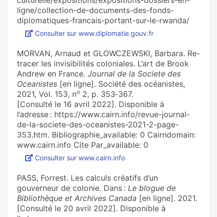
culturelle/expositions/expositions-dossiers-en-
ligne/collection-de-documents-des-fonds-
diplomatiques-francais-portant-sur-le-rwanda/
Consulter sur www.diplomatie.gouv.fr
MORVAN, Arnaud et GLOWCZEWSKI, Barbara. Re-
tracer les invisibilités coloniales. L’art de Brook
Andrew en France.
Journal de la Societe des
Oceanistes
[en ligne]. Société des océanistes,
o
2021, Vol. 153, n
2, p. 353‑367.
[Consulté le 16 avril 2022]. Disponible à
l’adresse : https://www.cairn.info/revue-journal-
de-la-societe-des-oceanistes-2021-2-page-
353.htm. Bibliographie_available: 0 Cairndomain:
www.cairn.info Cite Par_available: 0
Consulter sur www.cairn.info
PASS, Forrest. Les calculs créatifs d’un
gouverneur de colonie. Dans :
Le blogue de
Bibliothèque et Archives Canada
[en ligne]. 2021.
[Consulté le 20 avril 2022]. Disponible à