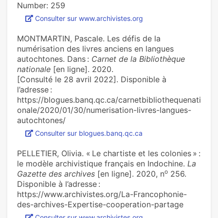
Number: 259
Consulter sur www.archivistes.org
MONTMARTIN, Pascale. Les défis de la
numérisation des livres anciens en langues
autochtones. Dans :
Carnet de la Bibliothèque
nationale
[en ligne]. 2020.
[Consulté le 28 avril 2022]. Disponible à
l’adresse :
https://blogues.banq.qc.ca/carnetbibliothequenati
onale/2020/01/30/numerisation-livres-langues-
autochtones/
Consulter sur blogues.banq.qc.ca
PELLETIER, Olivia. « Le char­tiste et les colo­nies » :
le modèle archi­vis­ti­que fran­çais en Indochine.
La
o
Gazette des archives
[en ligne]. 2020, n
256.
Disponible à l’adresse :
https://www.archivistes.org/La-Francophonie-
des-archives-Expertise-cooperation-partage
Consulter sur www.archivistes.org