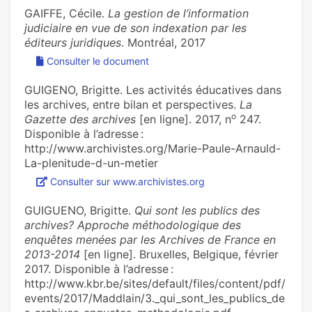
GAIFFE, Cécile.
La gestion de l’information
judiciaire en vue de son indexation par les
éditeurs juridiques
. Montréal, 2017
Consulter le document
GUIGENO, Brigitte. Les acti­vi­tés éducatives dans
les archi­ves, entre bilan et pers­pec­ti­ves.
La
o
Gazette des archives
[en ligne]. 2017, n
247.
Disponible à l’adresse :
http://www.archivistes.org/Marie-Paule-Arnauld-
La-plenitude-d-un-metier
Consulter sur www.archivistes.org
GUIGUENO, Brigitte.
Qui sont les publics des
archives? Approche méthodologique des
enquêtes menées par les Archives de France en
2013-2014
[en ligne]. Bruxelles, Belgique, février
2017. Disponible à l’adresse :
http://www.kbr.be/sites/default/files/content/pdf/
events/2017/Maddlain/3._qui_sont_les_publics_de