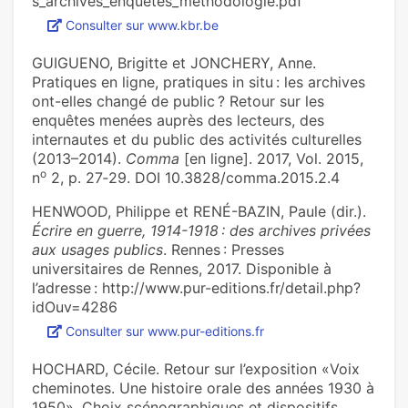
s_archives_enquetes_methodologie.pdf
Consulter sur www.kbr.be
GUIGUENO, Brigitte et JONCHERY, Anne.
Pratiques en ligne, pratiques in situ : les archives
ont-elles changé de public ? Retour sur les
enquêtes menées auprès des lecteurs, des
internautes et du public des activités culturelles
(2013–2014).
Comma
[en ligne]. 2017, Vol. 2015,
o
n
2, p. 27‑29. DOI 10.3828/comma.2015.2.4
HENWOOD, Philippe et RENÉ-BAZIN, Paule (dir.).
Écrire en guerre, 1914-1918 : des archives privées
aux usages publics
. Rennes : Presses
universitaires de Rennes, 2017. Disponible à
l’adresse : http://www.pur-editions.fr/detail.php?
idOuv=4286
Consulter sur www.pur-editions.fr
HOCHARD, Cécile. Retour sur l’exposition «Voix
cheminotes. Une histoire orale des années 1930 à
1950». Choix scénographiques et dispositifs