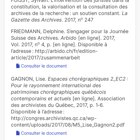
FOISSY, Sylvain. L’inter­ven­tion des juris­tes dans la
cons­ti­tu­tion, la valo­ri­sa­tion et la consul­ta­tion des
archi­ves de la recher­che : un sou­tien cons­tant.
La
o
Gazette des Archives
. 2017, n
247
FRIEDMANN, Delphine. S’engager pour la Journée
Suisse des Archives.
Arbido
[en ligne]. 2017,
o
Vol. 2017, n
4, p. [en ligne]. Disponible à
l’adresse : http://arbido.ch/fr/edition-
article/2017/zusammenarbeit
Consulter le document
GAGNON, Lise.
Espaces chorégraphiques 2_EC2 :
Pour le rayonnement international des
patrimoines chorégraphiques québécois
contemporains et actuels
[en ligne]. Association
des archivistes du Québec, 2017, p. 1‑6.
Disponible à l’adresse :
http://congres.archivistes.qc.ca/wp-
content/uploads/2017/08/M5_Lise_Gagnon2.pdf
Consulter le document