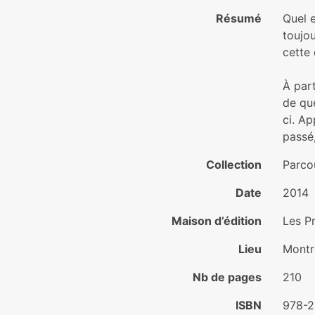
Résumé
Quel e
toujo
cette 
À part
de que
ci. Ap
passé,
Collection
Parco
Date
2014
Maison d’édition
Les P
Lieu
Montr
Nb de pages
210
ISBN
978-2