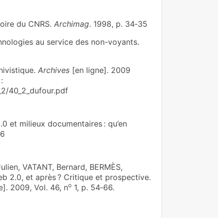
moire du CNRS.
Archimag
. 1998, p. 34‑35
hnologies au service des non-voyants.
hivistique.
Archives
[en ligne]. 2009
:
_2/40_2_dufour.pdf
0 et milieux documentaires : qu’en
46
ulien, VATANT, Bernard, BERMÈS,
2.0, et après ? Critique et prospective.
o
e]. 2009, Vol. 46, n
1, p. 54‑66.