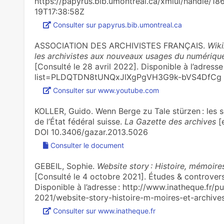
https://papyrus.bib.umontreal.ca/xmlui/handle/1
19T17:38:58Z
Consulter sur papyrus.bib.umontreal.ca
ASSOCIATION DES ARCHIVISTES FRANÇAIS.
Wiki
les archi­vis­tes aux nou­veaux usages du numé­ri­qu
[Consulté le 28 avril 2022]. Disponible à l’adress
list=PLDQTDN8tUNQxJlXgPgVH3G9k-bVS4DfCg
Consulter sur www.youtube.com
KOLLER, Guido. Wenn Berge zu Tale stürzen : les s
de l’État fédéral suisse.
La Gazette des archives
[e
DOI 10.3406/gazar.2013.5026
Consulter le document
GEBEIL, Sophie.
Website story : Histoire, mémoir
[Consulté le 4 octobre 2021]. Études & controve
Disponible à l’adresse : http://www.inatheque.fr/
2021/website-story-histoire-m-moires-et-archiv
Consulter sur www.inatheque.fr