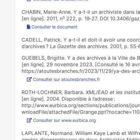
CHABIN, Marie-Anne. Y a-t-il un archiviste dans la 
o
[en ligne]. 2011, n
222, p. 19‑27. DOI 10.3406/gaz
Consulter le document
CADELL, Patrick. Y a-t-il et doit-il avoir une coo
d’archives ?
La Gazette des archives
. 2001, p. 55‑
GUEBELS, Brigitte. Y a des archives à la Ville de B
[en ligne]. 29 novembre 2023. [Consulté le 16 avril
https://atoutesbranches.fr/2023/11/29/ya-des-arch
Consulter sur atoutesbranches.fr
ROTH-LOCHNER, Barbara.
XML/EAD et les institu
[en ligne]. 2004. Disponible à l’adresse :
http://www.eurbica.org/sections/publications/jour
wnloadFile/attachedFile/Grange.ppt?nocache=11
Consulter sur www.eurbica.org
LAPLANTE, Normand. William Kaye Lamb et Wilfred 
années d’apprentissage de deux Archivistes fédér