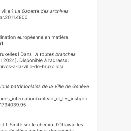
ville ?
La Gazette des archives
ar.2011.4800
rdination européenne en matière
61
ruxelles ! Dans :
A toutes branches
 2024]. Disponible à l’adresse :
ives-a-la-ville-de-bruxelles/
tions patrimoniales de la Ville de Genève
nees_internation/xmlead_et_les_insti/do
01734039.95
I. Smith sur le chemin d’Ottawa: les
aux révélées par leurs documents