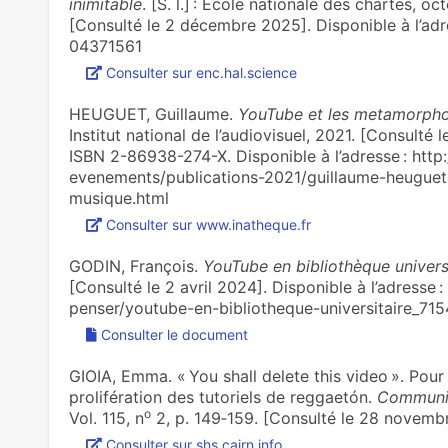
inimitable
. [S. l.] : Ecole nationale des chartes, o
[Consulté le 2 décembre 2025]. Disponible à l’adre
04371561
Consulter sur enc.hal.science
HEUGUET, Guillaume.
YouTube et les metamorpho
Institut national de l’audiovisuel, 2021. [Consulté 
ISBN 2-86938-274-X. Disponible à l’adresse : http
evenements/publications-2021/guillaume-heugue
musique.html
)
Consulter sur www.inatheque.fr
GODIN, François.
YouTube en bibliothèque univers
[Consulté le 2 avril 2024]. Disponible à l’adresse :
penser/youtube-en-bibliotheque-universitaire_71
Consulter le document
GIOIA, Emma. « You shall delete this video ». Pou
prolifération des tutoriels de reggaetón.
Communi
o
Vol. 115, n
2, p. 149‑159. [Consulté le 28 novem
Consulter sur shs.cairn.info