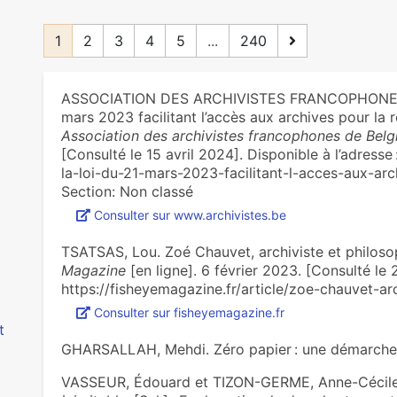
1
2
3
4
5
...
240
ASSOCIATION DES ARCHIVISTES FRANCOPHONES D
mars 2023 facilitant l’accès aux archives pour la 
Association des archivistes francophones de Belg
[Consulté le 15 avril 2024]. Disponible à l’adress
la-loi-du-21-mars-2023-facilitant-l-acces-aux-arc
Section: Non classé
Consulter sur www.archivistes.be
TSATSAS, Lou. Zoé Chauvet, archiviste et philos
Magazine
[en ligne]. 6 février 2023. [Consulté le 2
https://fisheyemagazine.fr/article/zoe-chauvet-a
Consulter sur fisheyemagazine.fr
t
GHARSALLAH, Mehdi. Zéro papier : une démarche 
VASSEUR, Édouard et TIZON-GERME, Anne-Cécil