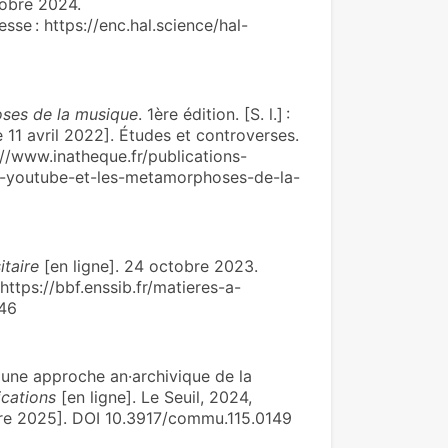
ctobre 2024.
sse : https://enc.hal.science/hal-
ses de la musique
. 1ère édition. [S. l.] :
le 11 avril 2022]. Études et controverses.
://www.inatheque.fr/publications-
t-youtube-et-les-metamorphoses-de-la-
itaire
[en ligne]. 24 octobre 2023.
 https://bbf.enssib.fr/matieres-a-
546
r une approche an·archivique de la
cations
[en ligne]. Le Seuil, 2024,
bre 2025]. DOI 10.3917/commu.115.0149