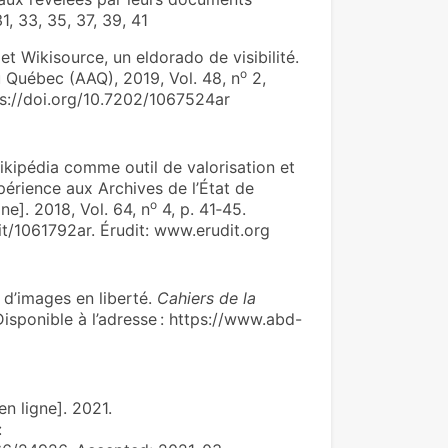
31, 33, 35, 37, 39, 41
 Wikisource, un eldorado de visibilité.
o
u Québec (AAQ), 2019, Vol. 48, n
2,
ps://doi.org/10.7202/1067524ar
kipédia comme outil de valorisation et
périence aux Archives de l’État de
o
ne]. 2018, Vol. 64, n
4, p. 41‑45.
udit/1061792ar. Érudit: www.erudit.org
d’images en liberté.
Cahiers de la
isponible à l’adresse : https://www.abd-
en ligne]. 2021.
: