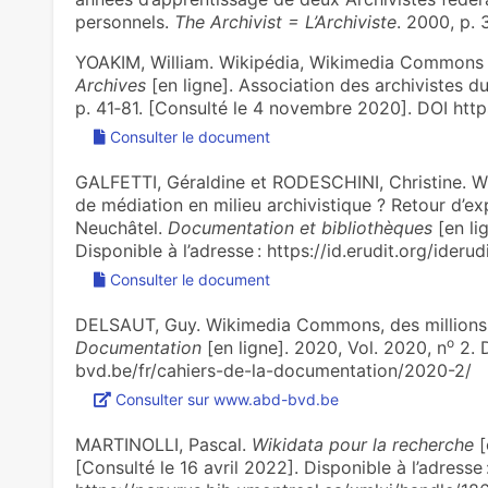
personnels.
The Archivist = L’Archiviste
. 2000, p. 
YOAKIM, William. Wikipédia, Wikimedia Commons et
Archives
[en ligne]. Association des archivistes d
p. 41‑81. [Consulté le 4 novembre 2020]. DOI htt
Consulter le document
GALFETTI, Géraldine et RODESCHINI, Christine. Wi
de médiation en milieu archivistique ? Retour d’ex
Neuchâtel.
Documentation et bibliothèques
[en lig
Disponible à l’adresse : https://id.erudit.org/ider
Consulter le document
DELSAUT, Guy. Wikimedia Commons, des millions 
o
Documentation
[en ligne]. 2020, Vol. 2020, n
2. D
bvd.be/fr/cahiers-de-la-documentation/2020-2/
Consulter sur www.abd-bvd.be
MARTINOLLI, Pascal.
Wikidata pour la recherche
[
[Consulté le 16 avril 2022]. Disponible à l’adresse 