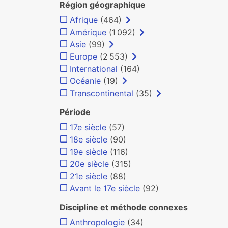
Région géographique
Afrique
(464)
Amérique
(1 092)
Asie
(99)
Europe
(2 553)
International
(164)
Océanie
(19)
Transcontinental
(35)
Période
17e siècle
(57)
18e siècle
(90)
19e siècle
(116)
20e siècle
(315)
21e siècle
(88)
Avant le 17e siècle
(92)
Discipline et méthode connexes
Anthropologie
(34)