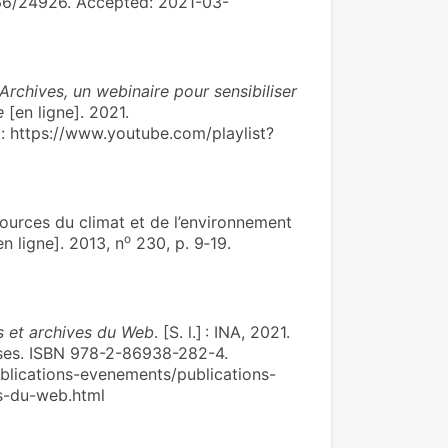
866/24926. Accepted: 2021-03-
Archives, un webi­naire pour sen­si­bi­li­ser
e
[en ligne]. 2021.
e : https://www.youtube.com/playlist?
ources du climat et de l’environnement
o
n ligne]. 2013, n
230, p. 9‑19.
es et archives du Web
. [S. l.] : INA, 2021.
rses. ISBN 978-2-86938-282-4.
publications-evenements/publications-
es-du-web.html