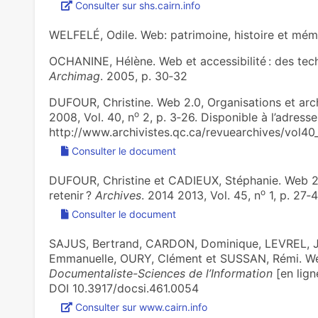
Consulter sur shs.cairn.info
WELFELÉ, Odile. Web: patrimoine, histoire et mé
OCHANINE, Hélène. Web et accessibilité : des tec
Archimag
. 2005, p. 30‑32
DUFOUR, Christine. Web 2.0, Organisations et arc
o
2008, Vol. 40, n
2, p. 3‑26. Disponible à l’adresse 
http://www.archivistes.qc.ca/revuearchives/vol40
Consulter le document
DUFOUR, Christine et CADIEUX, Stéphanie. Web 2.
o
retenir ?
Archives
. 2014 2013, Vol. 45, n
1, p. 27‑
Consulter le document
SAJUS, Bertrand, CARDON, Dominique, LEVREL, J
Emmanuelle, OURY, Clément et SUSSAN, Rémi. Web 
Documentaliste-Sciences de l’Information
[en lign
DOI 10.3917/docsi.461.0054
Consulter sur www.cairn.info